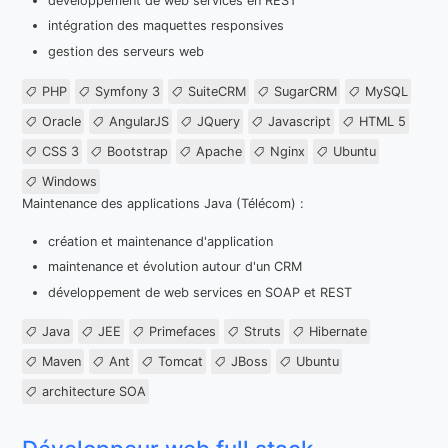
développement de web services en REST
intégration des maquettes responsives
gestion des serveurs web
PHP
Symfony 3
SuiteCRM
SugarCRM
MySQL
Oracle
AngularJS
JQuery
Javascript
HTML 5
CSS 3
Bootstrap
Apache
Nginx
Ubuntu
Windows
Maintenance des applications Java (Télécom) :
création et maintenance d'application
maintenance et évolution autour d'un CRM
développement de web services en SOAP et REST
Java
JEE
Primefaces
Struts
Hibernate
Maven
Ant
Tomcat
JBoss
Ubuntu
architecture SOA