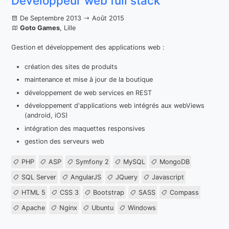
Développeur web full stack
De Septembre 2013
Août 2015
Goto Games
, Lille
Gestion et développement des applications web :
création des sites de produits
maintenance et mise à jour de la boutique
développement de web services en REST
développement d'applications web intégrés aux webViews
(android, iOS)
intégration des maquettes responsives
gestion des serveurs web
PHP
ASP
Symfony 2
MySQL
MongoDB
SQL Server
AngularJS
JQuery
Javascript
HTML 5
CSS 3
Bootstrap
SASS
Compass
Apache
Nginx
Ubuntu
Windows