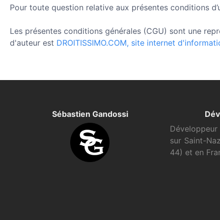
Pour toute question relative aux présentes conditions d’u
Les présentes conditions générales (CGU) sont une rep
d'auteur est
DROITISSIMO.COM, site internet d'informatio
Sébastien Gandossi
Dév
Développeur 
sur Saint-Naz
44) et en Fra